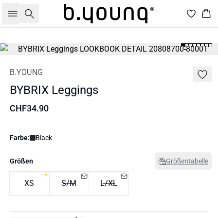
Suche
War
B.YOUNG
BYBRIX Leggings
CHF34.90
Farbe:
Black
Größen
Größentabelle
XS
S/M
L/XL