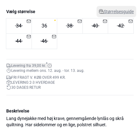
Vælg størrelse
Størrelsesguide
34
36
38
40
42
44
46
*
Levering fra 39,00 kr.
Levering mellem ons. 12. aug. - tor. 13. aug.
FRI FRAGT V. KØB OVER 499 KR.
LEVERING 2-3 HVERDAGE
30 DAGES RETUR
Beskrivelse
Lang dynejakke med høj krave, gennemgående lynlås og skrå
quiltning. Har sidelommer og en lige, polstret silhuet.