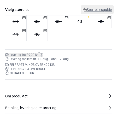
Vælg størrelse
Størrelsesguide
34
36
38
40
42
44
46
*
Levering fra 39,00 kr.
Levering mellem tir. 11. aug. - ons. 12. aug.
FRI FRAGT V. KØB OVER 499 KR.
LEVERING 2-3 HVERDAGE
30 DAGES RETUR
Om produktet
Betaling, levering og returnering