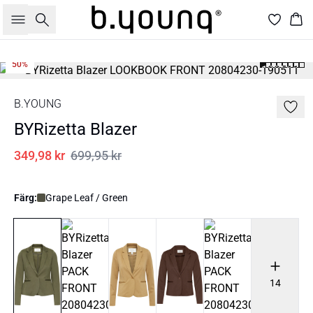
Sök
Kor
50%
B.YOUNG
BYRizetta Blazer
349,98 kr
699,95 kr
Färg:
Grape Leaf / Green
14