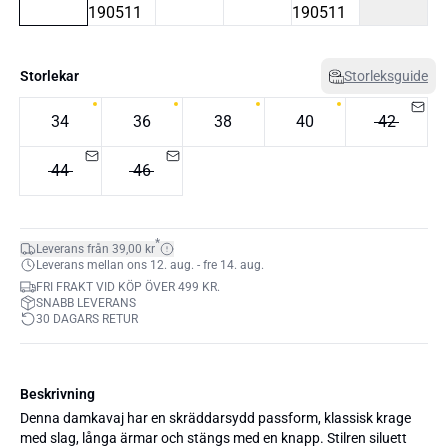
Storlekar
Storleksguide
34
36
38
40
42
44
46
*
Leverans från 39,00 kr
Leverans mellan ons 12. aug. - fre 14. aug.
FRI FRAKT VID KÖP ÖVER 499 KR.
SNABB LEVERANS
30 DAGARS RETUR
Beskrivning
Denna damkavaj har en skräddarsydd passform, klassisk krage
med slag, långa ärmar och stängs med en knapp. Stilren siluett