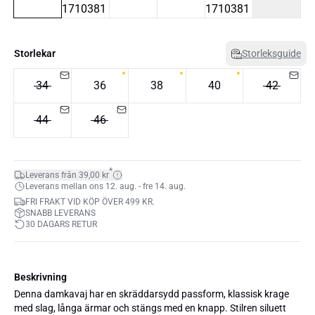
Storlekar
Storleksguide
34
36
38
40
42
44
46
*
Leverans från 39,00 kr
Leverans mellan ons 12. aug. - fre 14. aug.
FRI FRAKT VID KÖP ÖVER 499 KR.
SNABB LEVERANS
30 DAGARS RETUR
Beskrivning
Denna damkavaj har en skräddarsydd passform, klassisk krage
med slag, långa ärmar och stängs med en knapp. Stilren siluett