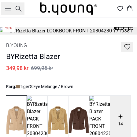
Sök
Kor
50%
B.YOUNG
BYRizetta Blazer
349,98 kr
699,95 kr
Färg:
Tiger'S Eye Melange / Brown
14