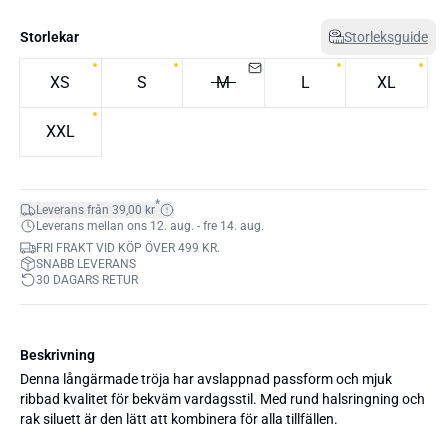
Storlekar
Storleksguide
XS
S
M
L
XL
XXL
*
Leverans från 39,00 kr
Leverans mellan ons 12. aug. - fre 14. aug.
FRI FRAKT VID KÖP ÖVER 499 KR.
SNABB LEVERANS
30 DAGARS RETUR
Beskrivning
Denna långärmade tröja har avslappnad passform och mjuk
ribbad kvalitet för bekväm vardagsstil. Med rund halsringning och
rak siluett är den lätt att kombinera för alla tillfällen.