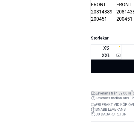
Storlekar
XS
XXL
*
Leverans från 39,00 kr
Leverans mellan ons 12. 
FRI FRAKT VID KÖP ÖV
SNABB LEVERANS
30 DAGARS RETUR