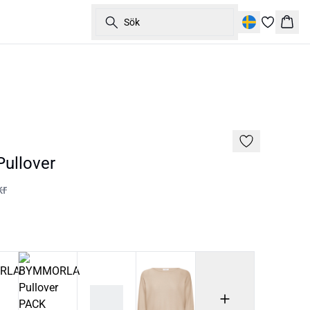
Sök
Korg
60%
ullover
kr