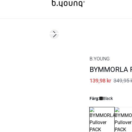
60%
Next slide
B.YOUNG
BYMMORLA P
139,98 kr
349,95 
Färg:
Black