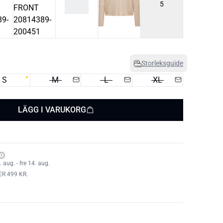
5
Storleksguide
S
M
L
XL
LÄGG I VARUKORG
aug. - fre 14. aug.
ER 499 KR.