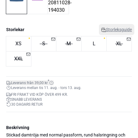
Storlekar
Storleksguide
XS
S
M
L
XL
XXL
*
Leverans från 39,00 kr
Leverans mellan tis 11. aug. - tors 13. aug.
FRI FRAKT VID KÖP ÖVER 499 KR.
SNABB LEVERANS
30 DAGARS RETUR
Beskrivning
Stickad damtröja med normal passform, rund halsringning och