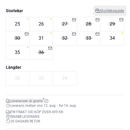
Storlekar
Storleksguide
25
26
27
28
29
30
31
32
33
34
35
36
Längder
30
32
34
*
Leveransen är gratis!
Leverans mellan ons 12. aug. - fre 14. aug.
FRI FRAKT VID KÖP ÖVER 499 KR.
SNABB LEVERANS
30 DAGARS RETUR