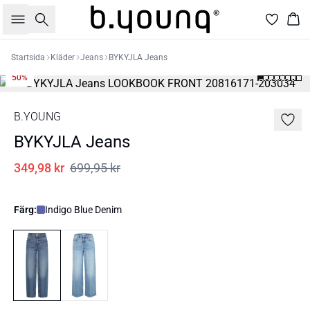
Sök
Kor
Startsida
Kläder
Jeans
BYKYJLA Jeans
50%
B.YOUNG
BYKYJLA Jeans
349,98 kr
699,95 kr
Färg:
Indigo Blue Denim