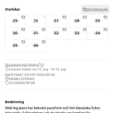
Storlekar
Storleksguide
25
26
27
28
29
30
31
32
33
34
35
36
*
Leverans från 39,00 kr
Leverans mellan ons 12. aug. - fre 14. aug.
FRI FRAKT VID KÖP ÖVER 499 KR.
SNABB LEVERANS
30 DAGARS RETUR
Beskrivning
Wide leg jeans har bekväm passform och fem klassiska fickor.
Hög midja, fullängdsben och dragkedja ger komfort för