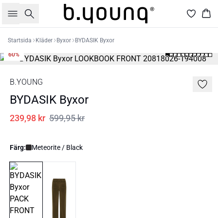
Sök
Kor
Startsida
Kläder
Byxor
BYDASIK Byxor
60%
B.YOUNG
BYDASIK Byxor
239,98 kr
599,95 kr
Färg:
Meteorite / Black