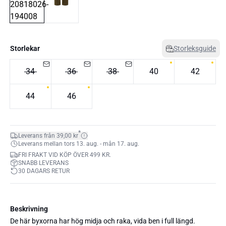
Storlekar
Storleksguide
34
36
38
40
42
44
46
*
Leverans från 39,00 kr
Leverans mellan tors 13. aug. - mån 17. aug.
FRI FRAKT VID KÖP ÖVER 499 KR.
SNABB LEVERANS
30 DAGARS RETUR
Beskrivning
De här byxorna har hög midja och raka, vida ben i full längd.