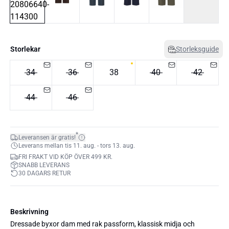
Storlekar
Storleksguide
34
36
38
40
42
44
46
*
Leveransen är gratis!
Leverans mellan tis 11. aug. - tors 13. aug.
FRI FRAKT VID KÖP ÖVER 499 KR.
SNABB LEVERANS
30 DAGARS RETUR
Beskrivning
Dressade byxor dam med rak passform, klassisk midja och