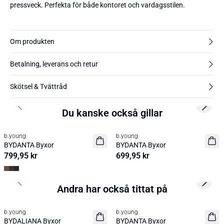
pressveck. Perfekta för både kontoret och vardagsstilen.
Om produkten
Betalning, leverans och retur
Skötsel & Tvättråd
Previous slide
Next s
Du kanske också gillar
b.young
b.young
Nyhet
Nyhet
BYDANTA Byxor
BYDANTA Byxor
799,95 kr
699,95 kr
Previous slide
Next s
Andra har också tittat på
b.young
b.young
Nyhet
Nyhet
BYDALIANA Byxor
BYDANTA Byxor