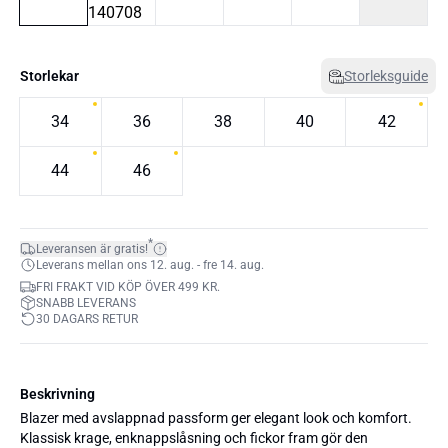
Storlekar
Storleksguide
34
36
38
40
42
44
46
*
Leveransen är gratis!
Leverans mellan ons 12. aug. - fre 14. aug.
FRI FRAKT VID KÖP ÖVER 499 KR.
SNABB LEVERANS
30 DAGARS RETUR
Beskrivning
Blazer med avslappnad passform ger elegant look och komfort.
Klassisk krage, enknappslåsning och fickor fram gör den