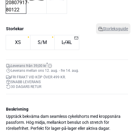
Storlekar
Storleksguide
XS
S/M
L/XL
*
Leverans från 39,00 kr
Leverans mellan ons 12. aug. - fre 14. aug.
FRI FRAKT VID KÖP ÖVER 499 KR.
SNABB LEVERANS
30 DAGARS RETUR
Beskrivning
Upptäck bekväma dam seamless cykelshorts med kroppsnära
passform. Hög midja, mellankort benslut och stretch för
rörelsefrihet. Perfekt för lager-på-lager eller aktiva dagar.