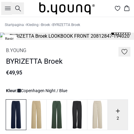
Zoeken
Win
Startpagina
Kleding
Broek
BYRIZETTA Broek
Basic
B.YOUNG
BYRIZETTA Broek
€49,95
Kleur:
Copenhagen Night / Blue
2