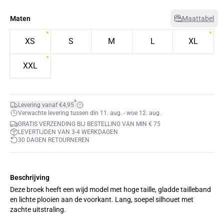
Maten
Maattabel
XS
S
M
L
XL
XXL
*
Levering vanaf €4,95
Verwachte levering tussen din 11. aug. - woe 12. aug.
GRATIS VERZENDING BIJ BESTELLING VAN MIN € 75
LEVERTIJDEN VAN 3-4 WERKDAGEN
30 DAGEN RETOURNEREN
Beschrijving
Deze broek heeft een wijd model met hoge taille, gladde tailleband
en lichte plooien aan de voorkant. Lang, soepel silhouet met
zachte uitstraling.