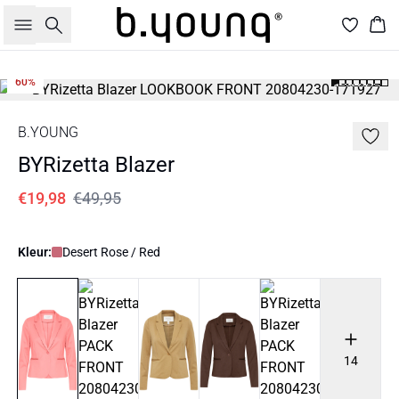
Zoeken
Win
60%
B.YOUNG
BYRizetta Blazer
€19,98
€49,95
Kleur:
Desert Rose / Red
14