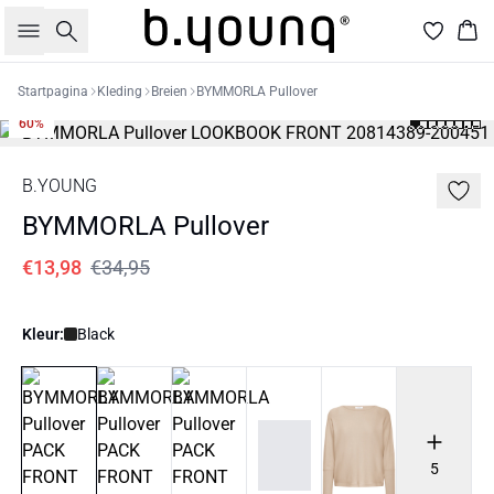
Zoeken
Win
Startpagina
Kleding
Breien
BYMMORLA Pullover
60%
B.YOUNG
BYMMORLA Pullover
€13,98
€34,95
Kleur:
Black
5