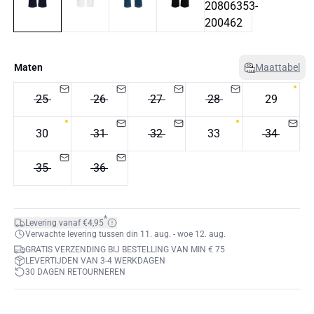
Maten
Maattabel
25
26
27
28
29
30
31
32
33
34
35
36
*
Levering vanaf €4,95
Verwachte levering tussen din 11. aug. - woe 12. aug.
GRATIS VERZENDING BIJ BESTELLING VAN MIN € 75
LEVERTIJDEN VAN 3-4 WERKDAGEN
30 DAGEN RETOURNEREN