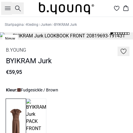
Zoeken
Win
Startpagina
Kleding
Jurken
BYIKRAM Jurk
Nieuw
B.YOUNG
BYIKRAM Jurk
€59,95
Kleur:
Fudgesickle / Brown