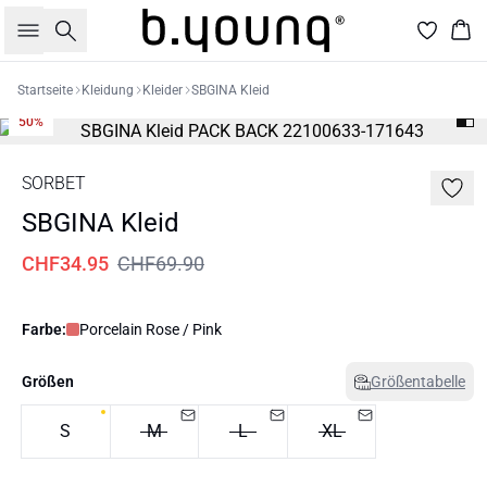
Suche
War
Startseite
Kleidung
Kleider
SBGINA Kleid
50%
SORBET
SBGINA Kleid
CHF34.95
CHF69.90
Farbe:
Porcelain Rose / Pink
Größen
Größentabelle
S
M
L
XL