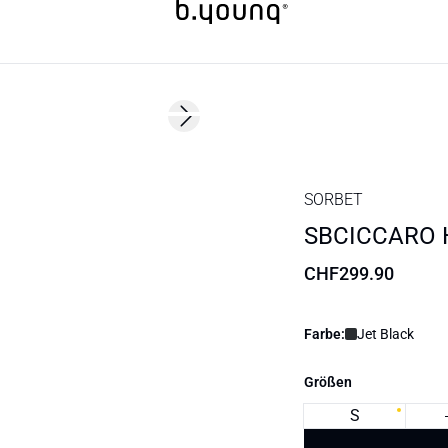
Next slide
SORBET
SBCICCARO 
CHF299.90
Farbe:
Jet Black
Größen
S