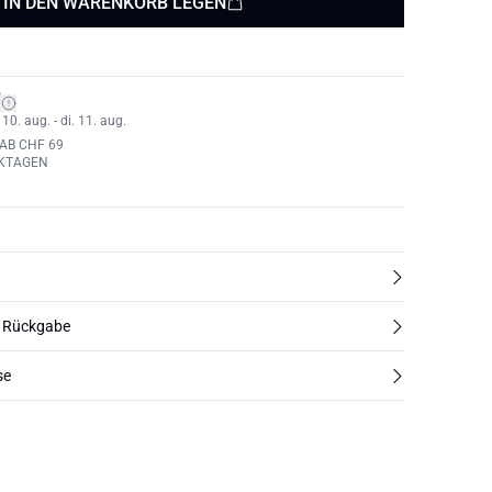
IN DEN WARENKORB LEGEN
*
0. aug. - di. 11. aug.
AB CHF 69
RKTAGEN
d Rückgabe
se