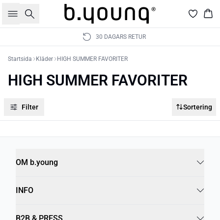
Sök
Kor
30 DAGARS RETUR
Startsida
Kläder
HIGH SUMMER FAVORITER
HIGH SUMMER FAVORITER
Filter
Sortering
OM b.young
INFO
B2B & PRESS