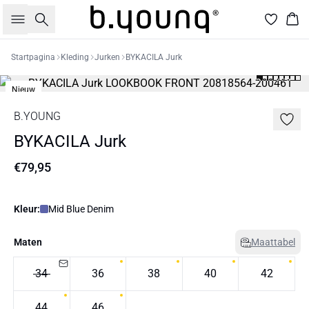
Zoeken
Win
Startpagina
Kleding
Jurken
BYKACILA Jurk
Nieuw
B.YOUNG
BYKACILA Jurk
€79,95
Kleur:
Mid Blue Denim
Maten
Maattabel
34
36
38
40
42
44
46