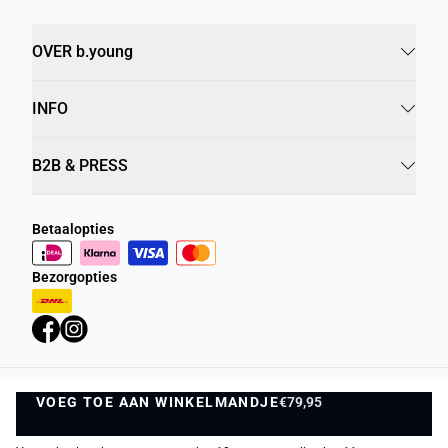
OVER b.young
INFO
B2B & PRESS
Betaalopties
Bezorgopties
VOEG TOE AAN WINKELMANDJE
Privacybeleid
Algemene Voorwaarden
€79,95
VOEG TOE AAN WINKELMANDJE
©
DK Company Online BV
2026