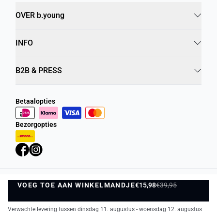
OVER b.young
INFO
B2B & PRESS
Betaalopties
Bezorgopties
VOEG TOE AAN WINKELMANDJE
Privacybeleid
Algemene Voorwaarden
€15,98
€39,95
VOEG TOE AAN WINKELMANDJE
©
DK Company Online BV
2026
Verwachte levering tussen dinsdag 11. augustus - woensdag 12. augustus