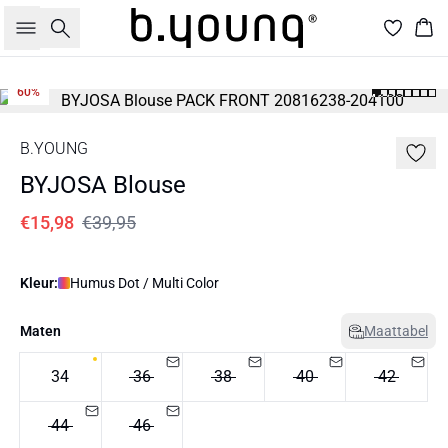
Zoeken
Win
60%
B.YOUNG
BYJOSA Blouse
€15,98
€39,95
Kleur:
Humus Dot / Multi Color
Maten
Maattabel
34
36
38
40
42
44
46