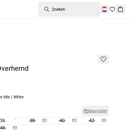
Zoeken
Wink
60%
verhemd
r Mix / White
Maattabel
36
38
40
42
46