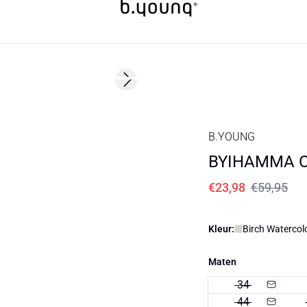
60%
Next slide
B.YOUNG
BYIHAMMA O
€23,98
€59,95
Kleur:
Birch Watercolo
Maten
34
44