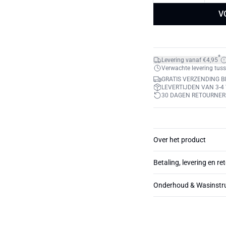
V
*
Levering vanaf €4,95
Verwachte levering tuss
GRATIS VERZENDING BI
LEVERTIJDEN VAN 3-
30 DAGEN RETOURNE
Over het product
Betaling, levering en re
Onderhoud & Wasinstru