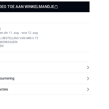
OEG TOE AAN WINKELMANDJE
en din 11. aug. - woe 12. aug.
J BESTELLING VAN MIN € 75
4 WERKDAGEN
REN
tournering
cties