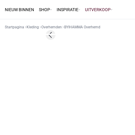
NIEUW BINNEN
SHOP
INSPIRATIE
UITVERKOOP
Startpagina
Kleding
Overhemden
BYIHAMMA Overhemd
60%
Previous slide