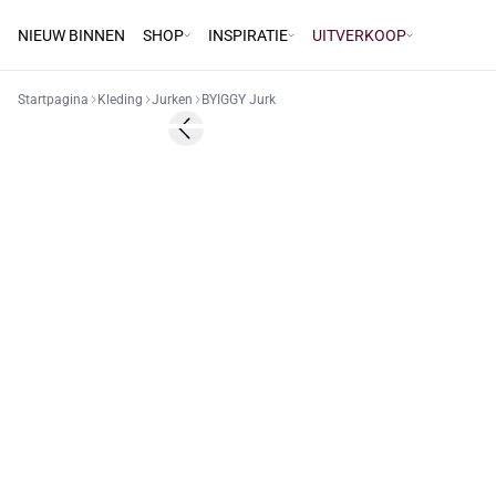
NIEUW BINNEN
SHOP
INSPIRATIE
UITVERKOOP
Startpagina
Kleding
Jurken
BYIGGY Jurk
50%
Previous slide