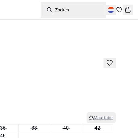
Zoeken
Wink
50%
Maattabel
36
38
40
42
46