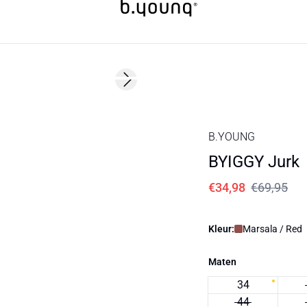
50%
Next slide
B.YOUNG
BYIGGY Jurk
€34,98
€69,95
Kleur:
Marsala / Red
Maten
34
44