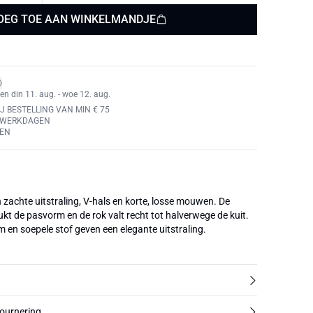
OEG TOE AAN WINKELMANDJE
en din 11. aug. - woe 12. aug.
J BESTELLING VAN MIN € 75
4 WERKDAGEN
REN
n zachte uitstraling, V-hals en korte, losse mouwen. De
rukt de pasvorm en de rok valt recht tot halverwege de kuit.
en soepele stof geven een elegante uitstraling.
tournering