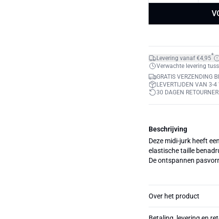
V
*
Levering vanaf €4,95
Verwachte levering tuss
GRATIS VERZENDING BI
LEVERTIJDEN VAN 3-
30 DAGEN RETOURNE
Beschrijving
Deze midi-jurk heeft ee
elastische taille benad
De ontspannen pasvorm 
Over het product
Betaling, levering en re