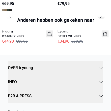
Basic
€69,95
€79,95
Previous slide
Next s
Anderen hebben ook gekeken naar
50%
50%
b.young
b.young
BYJANSE Jurk
BYHELVIG Jurk
€44,98
€89,95
€34,98
€69,95
OVER b.young
INFO
B2B & PRESS