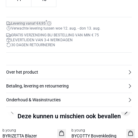
*
Levering vanaf €4,95
Verwachte levering tussen woe 12. aug. - don 13. aug.
GRATIS VERZENDING BIJ BESTELLING VAN MIN € 75
LEVERTIJDEN VAN 3-4 WERKDAGEN
30 DAGEN RETOURNEREN
Over het product
Betaling, levering en retournering
Onderhoud & Wasinstructies
Previous slide
Next s
Deze kunnen u mischien ook bevallen
b.young
b.young
Nieuw
Nieuw
BYRIZETTA Blazer
BYCOTTY Bovenkleding