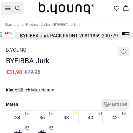
Zoeken
Win
Startpagina
Kleding
Jurken
BYFIBBA Jurk
60%
B.YOUNG
BYFIBBA Jurk
€31,98
€79,95
Kleur:
Birch Mix / Nature
Maten
Maattabel
34
36
38
40
42
44
46