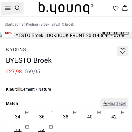
Zoeken
Win
Startpagina
Kleding
Broek
BYESTO Broek
60%
B.YOUNG
BYESTO Broek
€27,98
€69,95
Kleur:
Cement / Nature
Maten
Maattabel
34
36
38
40
42
44
46