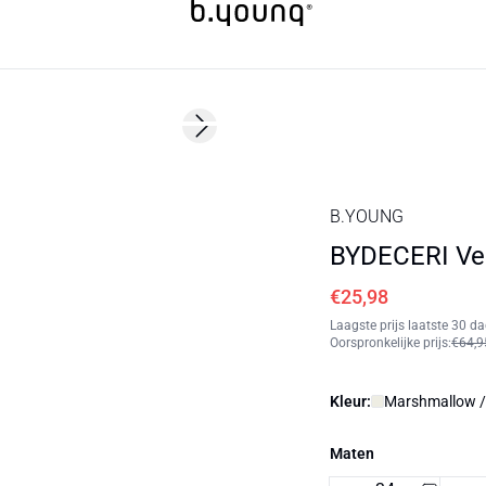
60%
Next slide
B.YOUNG
BYDECERI Ve
€25,98
Laagste prijs laatste 30 d
Oorspronkelijke prijs
:
€64,9
Kleur:
Marshmallow /
Maten