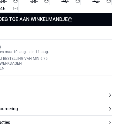
36
38
40
42
46
OEG TOE AAN WINKELMANDJE
en maa 10. aug. - din 11. aug.
J BESTELLING VAN MIN € 75
4 WERKDAGEN
REN
tournering
cties