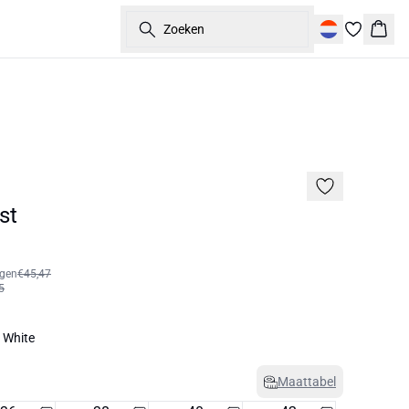
Zoeken
Wink
60%
st
agen
€45,47
5
 White
Maattabel