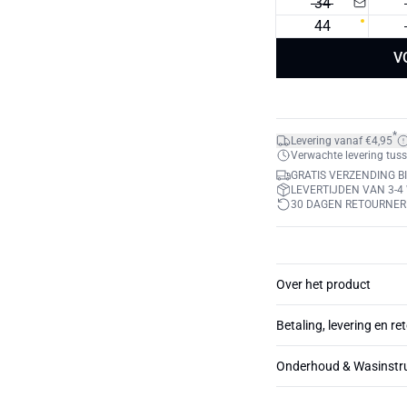
34
44
V
*
Levering vanaf €4,95
Verwachte levering tuss
GRATIS VERZENDING BI
LEVERTIJDEN VAN 3-
30 DAGEN RETOURNE
Over het product
Betaling, levering en re
Onderhoud & Wasinstru