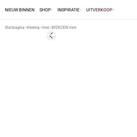
NIEUW BINNEN
SHOP
INSPIRATIE
UITVERKOOP
Startpagina
Kleding
Vest
BYDECERI Vest
60%
Previous slide