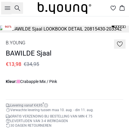
Zoeken
Win
60%
B.YOUNG
BAWILDE Sjaal
€13,98
€34,95
Kleur:
Crabapple Mix / Pink
*
Levering vanaf €4,95
Verwachte levering tussen maa 10. aug. - din 11. aug.
GRATIS VERZENDING BIJ BESTELLING VAN MIN € 75
LEVERTIJDEN VAN 3-4 WERKDAGEN
30 DAGEN RETOURNEREN